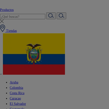
Productos
Tiendas
Aruba
Colombia
Costa Rica
Curacao
El Salvador