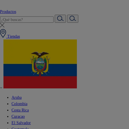
Productos
Tiendas
Aruba
Colombia
Costa Rica
Curacao
El Salvador