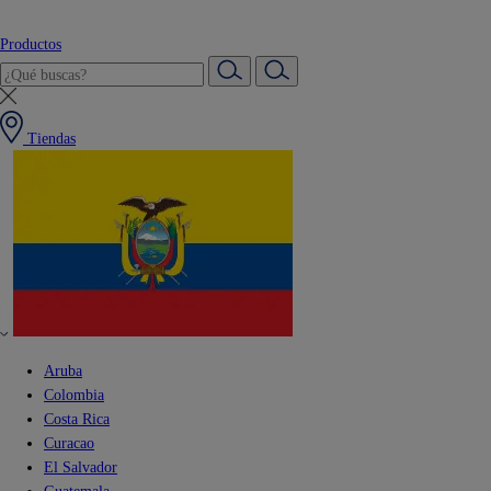
Productos
Tiendas
Aruba
Colombia
Costa Rica
Curacao
El Salvador