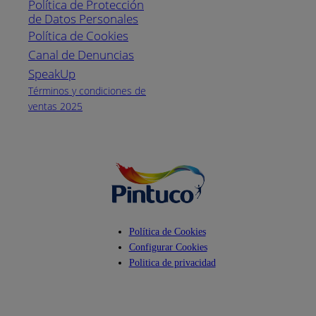
Política de Protección
Pintuco (746882)
de Datos Personales
(04) 373-1880
Política de Cookies
Canal de Denuncias
Horario de
atención:
SpeakUp
Lunes a Viernes
Términos y condiciones de
de 8 a.m. a 5
ventas 2025
p.m.
Facebook
YouTube
Instagram
Política de Cookies
Configurar Cookies
Politica de privacidad