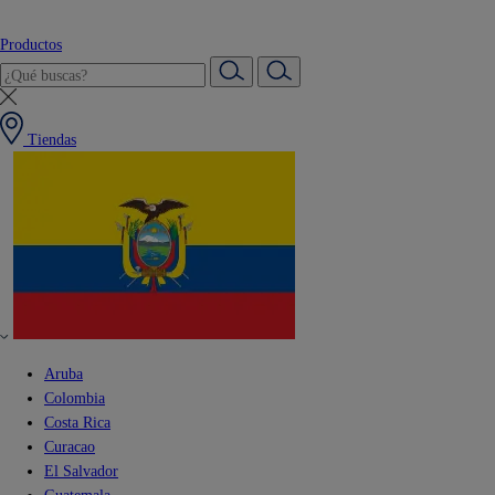
Productos
Tiendas
Aruba
Colombia
Costa Rica
Curacao
El Salvador