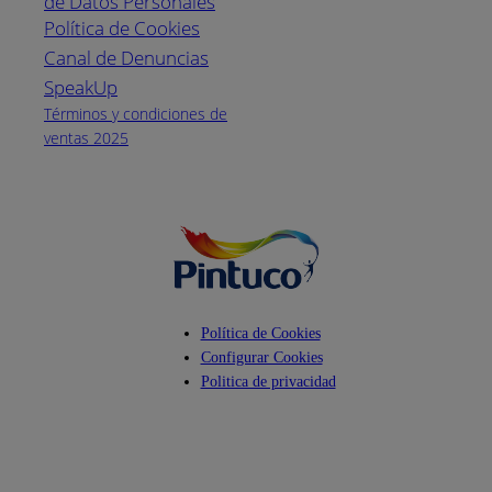
de Datos Personales
(04) 373-1880
Política de Cookies
Canal de Denuncias
Horario de
atención:
SpeakUp
Lunes a Viernes
Términos y condiciones de
de 8 a.m. a 5
ventas 2025
p.m.
Facebook
YouTube
Instagram
Política de Cookies
Configurar Cookies
Politica de privacidad