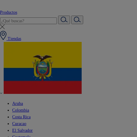
Productos
Tiendas
Aruba
Colombia
Costa Rica
Curacao
El Salvador