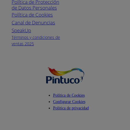
Política de Protección
Pintuco (746882)
de Datos Personales
(04) 373-1880
Política de Cookies
Canal de Denuncias
Horario de
atención:
SpeakUp
Lunes a Viernes
Términos y condiciones de
de 8 a.m. a 5
ventas 2025
p.m.
Facebook
YouTube
Instagram
Política de Cookies
Configurar Cookies
Politica de privacidad