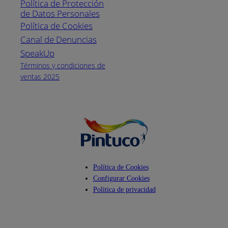
Política de Protección
Pintuco (746882)
de Datos Personales
(04) 373-1880
Política de Cookies
Canal de Denuncias
Horario de
atención:
SpeakUp
Lunes a Viernes
Términos y condiciones de
de 8 a.m. a 5
ventas 2025
p.m.
Facebook
YouTube
Instagram
Política de Cookies
Configurar Cookies
Politica de privacidad