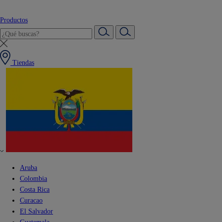
Productos
Tiendas
Aruba
Colombia
Costa Rica
Curacao
El Salvador