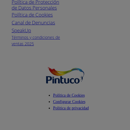
Política de Protección
Pintuco (746882)
de Datos Personales
(04) 373-1880
Política de Cookies
Canal de Denuncias
Horario de
atención:
SpeakUp
Lunes a Viernes
Términos y condiciones de
de 8 a.m. a 5
ventas 2025
p.m.
Facebook
YouTube
Instagram
Política de Cookies
Configurar Cookies
Politica de privacidad