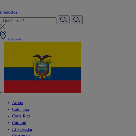
Productos
Tiendas
Aruba
Colombia
Costa Rica
Curacao
El Salvador