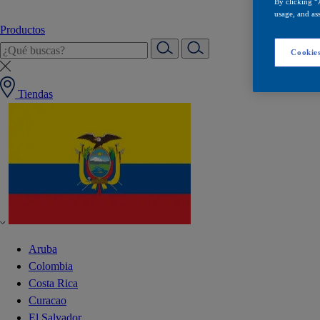
By clicking “
usage, and ass
Productos
Cookies
Tiendas
Aruba
Colombia
Costa Rica
Curacao
El Salvador