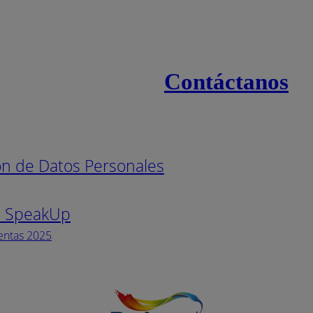
Contáctanos
s
Línea naci
ión de Datos Personales
Pintuco (7
s SpeakUp
Horario de
Lunes a Vi
entas 2025
Facebook
YouTube
Instagram