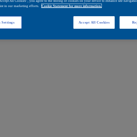
Accept All Cookies”, you agree to the storing of cookies on your device to enhance site navigation
ist in our marketing efforts.
Cookie Statement for more information.
 Settings
Accept All Cookies
Rej