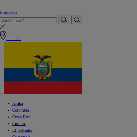
Productos
Tiendas
Aruba
Colombia
Costa Rica
Curacao
El Salvador