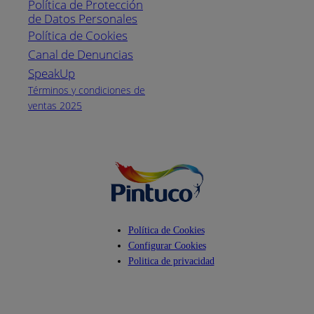
Política de Protección
Pintuco (746882)
de Datos Personales
(04) 373-1880
Política de Cookies
Canal de Denuncias
Horario de
atención:
SpeakUp
Lunes a Viernes
Términos y condiciones de
de 8 a.m. a 5
ventas 2025
p.m.
Facebook
YouTube
Instagram
Política de Cookies
Configurar Cookies
Politica de privacidad