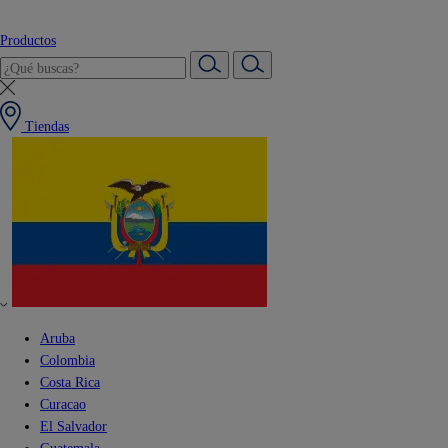
Productos
Tiendas
Aruba
Colombia
Costa Rica
Curacao
El Salvador