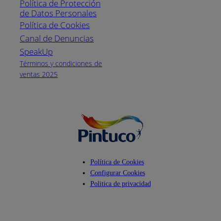
Política de Protección
Pintuco (746882)
de Datos Personales
(04) 373-1880
Política de Cookies
Canal de Denuncias
Horario de
atención:
SpeakUp
Lunes a Viernes
Términos y condiciones de
de 8 a.m. a 5
ventas 2025
p.m.
Facebook
YouTube
Instagram
Política de Cookies
Configurar Cookies
Politica de privacidad