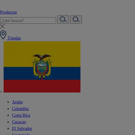
Productos
Tiendas
Aruba
Colombia
Costa Rica
Curacao
El Salvador