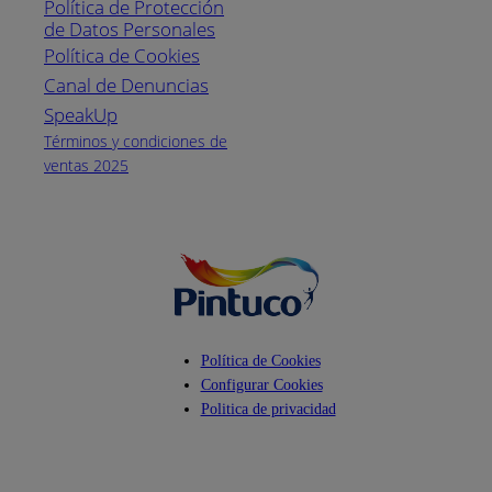
Política de Protección
Pintuco (746882)
de Datos Personales
(04) 373-1880
Política de Cookies
Canal de Denuncias
Horario de
atención:
SpeakUp
Lunes a Viernes
Términos y condiciones de
de 8 a.m. a 5
ventas 2025
p.m.
Facebook
YouTube
Instagram
Política de Cookies
Configurar Cookies
Politica de privacidad