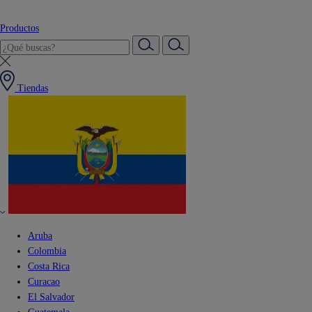
Productos
Tiendas
Aruba
Colombia
Costa Rica
Curacao
El Salvador