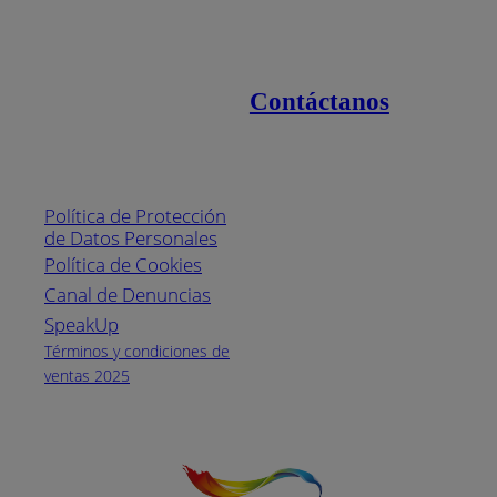
Contáctanos
Enlaces de interés
Línea nacional
1800
Política de Protección
Pintuco (746882)
de Datos Personales
(04) 373-1880
Política de Cookies
Canal de Denuncias
Horario de
atención:
SpeakUp
Lunes a Viernes
Términos y condiciones de
de 8 a.m. a 5
ventas 2025
p.m.
Facebook
YouTube
Instagram