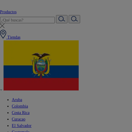
Productos
Tiendas
Aruba
Colombia
Costa Rica
Curacao
El Salvador