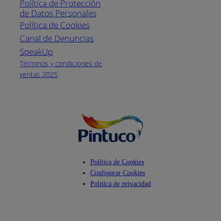
Política de Protección
Pintuco (746882)
de Datos Personales
(04) 373-1880
Política de Cookies
Canal de Denuncias
Horario de
atención:
SpeakUp
Lunes a Viernes
Términos y condiciones de
de 8 a.m. a 5
ventas 2025
p.m.
Facebook
YouTube
Instagram
Política de Cookies
Configurar Cookies
Politica de privacidad