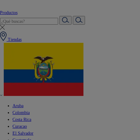
Productos
Tiendas
Aruba
Colombia
Costa Rica
Curacao
El Salvador