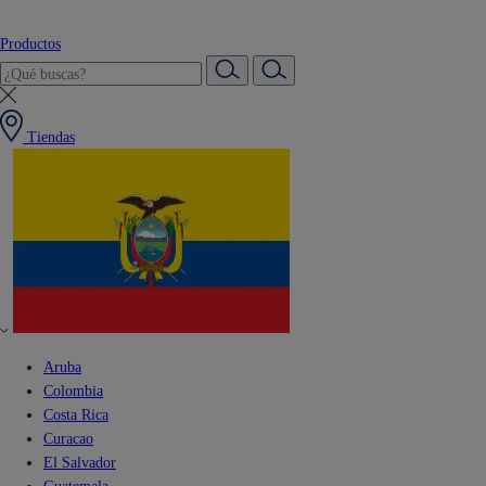
Productos
Tiendas
Aruba
Colombia
Costa Rica
Curacao
El Salvador