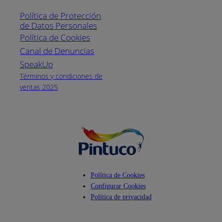
1800
Política de Protección
Pintuco (746882)
de Datos Personales
(04) 373-1880
Política de Cookies
Canal de Denuncias
Horario de
atención:
SpeakUp
Lunes a Viernes
Términos y condiciones de
de 8 a.m. a 5
ventas 2025
p.m.
Facebook
YouTube
Instagram
Política de Cookies
Configurar Cookies
Politica de privacidad