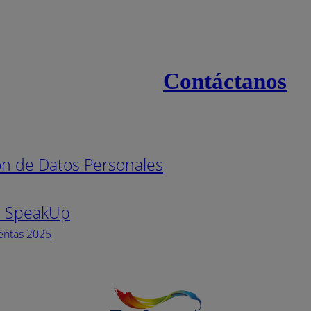
Contáctanos
s
Línea naci
ión de Datos Personales
Pintuco (7
s SpeakUp
Horario de
Lunes a Vi
entas 2025
Facebook
YouTube
Instagram