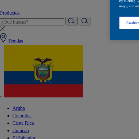
By clicking “
usage, and ass
Productos
Cookies
Tiendas
Aruba
Colombia
Costa Rica
Curacao
El Salvador