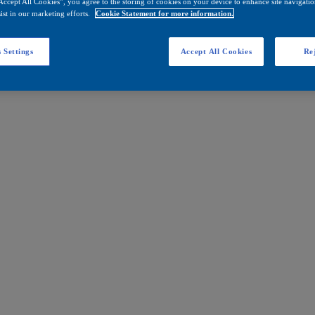
Accept All Cookies”, you agree to the storing of cookies on your device to enhance site navigation
ist in our marketing efforts.
Cookie Statement for more information.
 Settings
Accept All Cookies
Rej