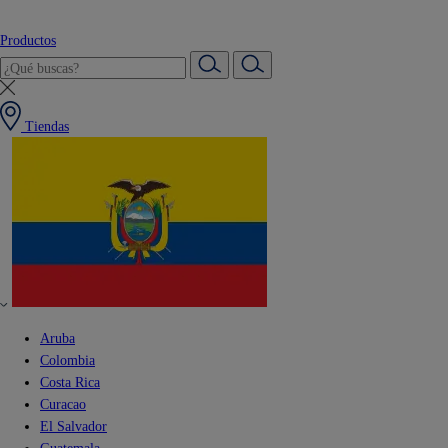
Productos
Tiendas
Aruba
Colombia
Costa Rica
Curacao
El Salvador