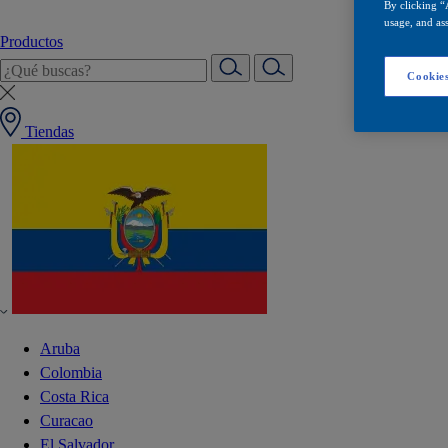
By clicking “
usage, and ass
Productos
Cookies
Tiendas
Aruba
Colombia
Costa Rica
Curacao
El Salvador