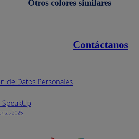
Otros colores similares
Contáctanos
s
Línea naci
ión de Datos Personales
Pintuco (7
s SpeakUp
Horario de
Lunes a Vi
entas 2025
Facebook
YouTube
Instagram