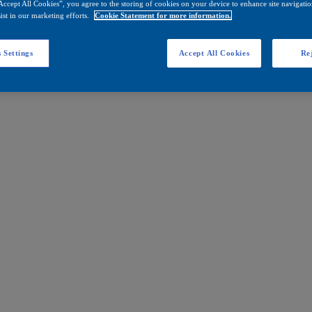
Accept All Cookies”, you agree to the storing of cookies on your device to enhance site navigation
ist in our marketing efforts.
Cookie Statement for more information.
 Settings
Accept All Cookies
Rej