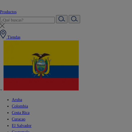
Productos
Tiendas
Aruba
Colombia
Costa Rica
Curacao
El Salvador