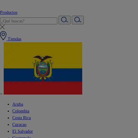
Productos
Tiendas
Aruba
Colombia
Costa Rica
Curacao
El Salvador