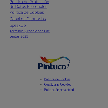
Política de Protección
Pintuco (746882)
de Datos Personales
(04) 373-1880
Política de Cookies
Canal de Denuncias
Horario de
atención:
SpeakUp
Lunes a Viernes
Términos y condiciones de
de 8 a.m. a 5
ventas 2025
p.m.
Facebook
YouTube
Instagram
Política de Cookies
Configurar Cookies
Politica de privacidad