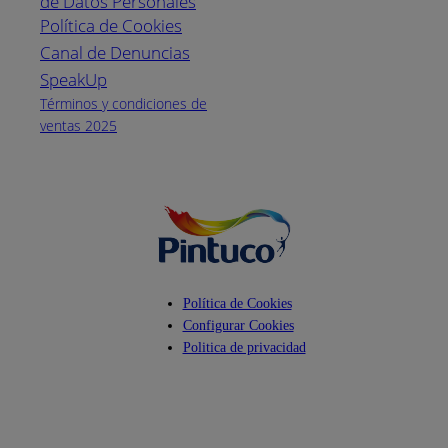
de Datos Personales
(04) 373-1880
Política de Cookies
Canal de Denuncias
Horario de
atención:
SpeakUp
Lunes a Viernes
Términos y condiciones de
de 8 a.m. a 5
ventas 2025
p.m.
Facebook
YouTube
Instagram
Política de Cookies
Configurar Cookies
Politica de privacidad