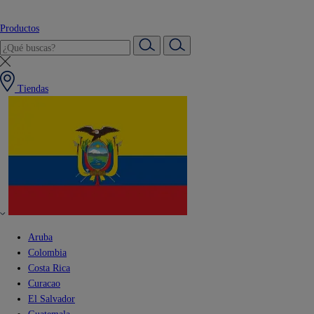
Productos
Tiendas
Aruba
Colombia
Costa Rica
Curacao
El Salvador