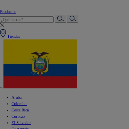
Productos
Tiendas
Aruba
Colombia
Costa Rica
Curacao
El Salvador