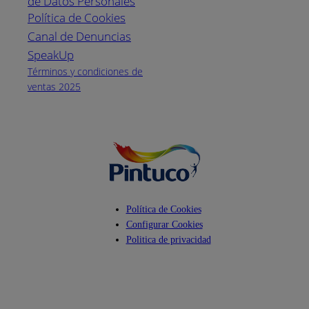
de Datos Personales
(04) 373-1880
Política de Cookies
Canal de Denuncias
Horario de
atención:
SpeakUp
Lunes a Viernes
Términos y condiciones de
de 8 a.m. a 5
ventas 2025
p.m.
Facebook
YouTube
Instagram
Política de Cookies
Configurar Cookies
Politica de privacidad