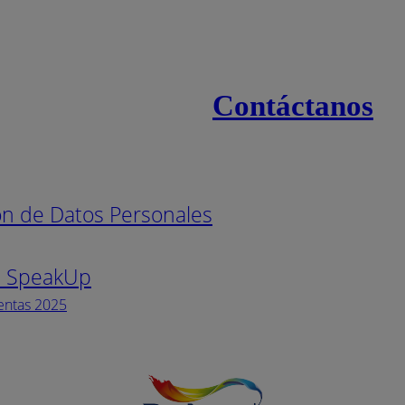
Contáctanos
s
Línea naci
ión de Datos Personales
Pintuco (7
s SpeakUp
Horario de
Lunes a Vi
entas 2025
Facebook
YouTube
Instagram