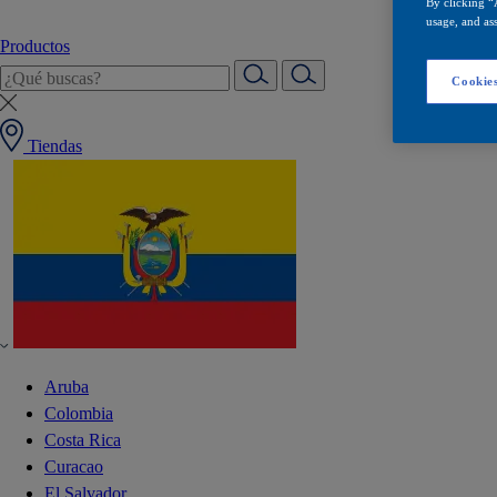
By clicking “
usage, and ass
Productos
Cookies
Tiendas
Aruba
Colombia
Costa Rica
Curacao
El Salvador