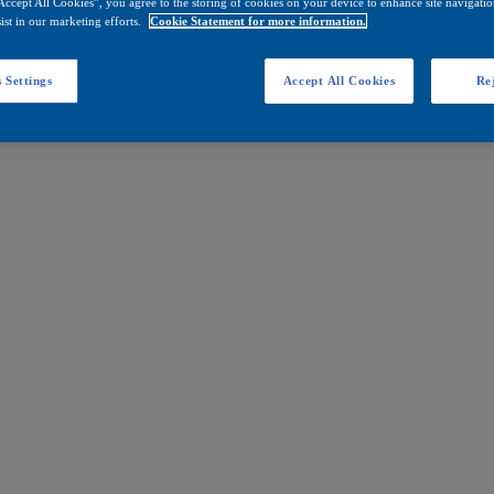
Accept All Cookies”, you agree to the storing of cookies on your device to enhance site navigation
ist in our marketing efforts.
Cookie Statement for more information.
 Settings
Accept All Cookies
Rej