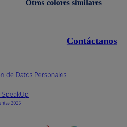
Otros colores similares
Contáctanos
s
Línea naci
ión de Datos Personales
Pintuco (7
s SpeakUp
Horario de
Lunes a Vi
entas 2025
Facebook
YouTube
Instagram