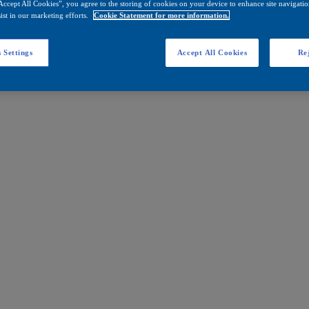
Accept All Cookies”, you agree to the storing of cookies on your device to enhance site navigation
ist in our marketing efforts.
Cookie Statement for more information.
 Settings
Accept All Cookies
Rej