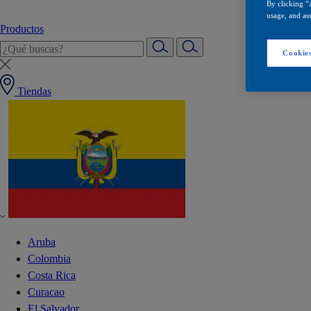
By clicking “
usage, and ass
Productos
Cookies
Tiendas
Aruba
Colombia
Costa Rica
Curacao
El Salvador