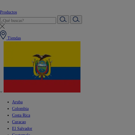
Productos
Tiendas
Aruba
Colombia
Costa Rica
Curacao
El Salvador