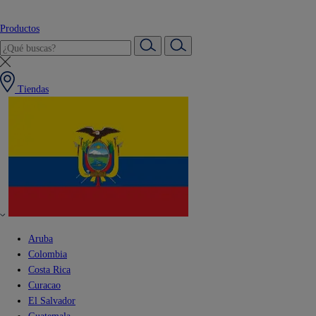
Productos
Tiendas
Aruba
Colombia
Costa Rica
Curacao
El Salvador