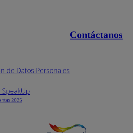
Contáctanos
s
Línea naci
ión de Datos Personales
Pintuco (7
s SpeakUp
Horario de
Lunes a Vi
entas 2025
Facebook
YouTube
Instagram