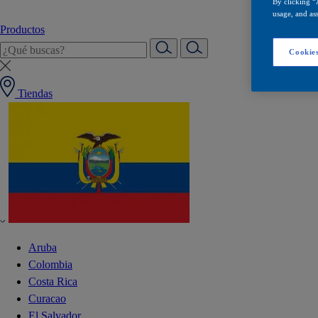
By clicking “
usage, and ass
Productos
Cookies
Tiendas
Aruba
Colombia
Costa Rica
Curacao
El Salvador