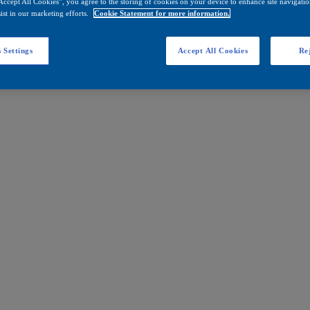
Accept All Cookies”, you agree to the storing of cookies on your device to enhance site navigation
ist in our marketing efforts.
Cookie Statement for more information.
 Settings
Accept All Cookies
Rej