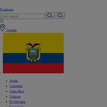
Productos
Tiendas
Aruba
Colombia
Costa Rica
Curacao
El Salvador