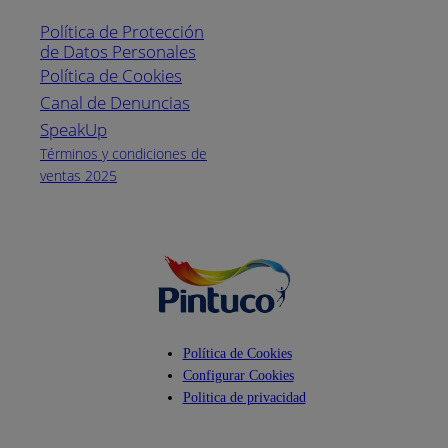
1800
Política de Protección
Pintuco (746882)
de Datos Personales
(04) 373-1880
Política de Cookies
Canal de Denuncias
Horario de
atención:
SpeakUp
Lunes a Viernes
Términos y condiciones de
de 8 a.m. a 5
ventas 2025
p.m.
Facebook
YouTube
Instagram
Política de Cookies
Configurar Cookies
Politica de privacidad