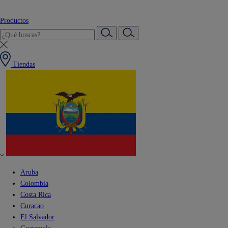
Productos
Tiendas
Aruba
Colombia
Costa Rica
Curacao
El Salvador