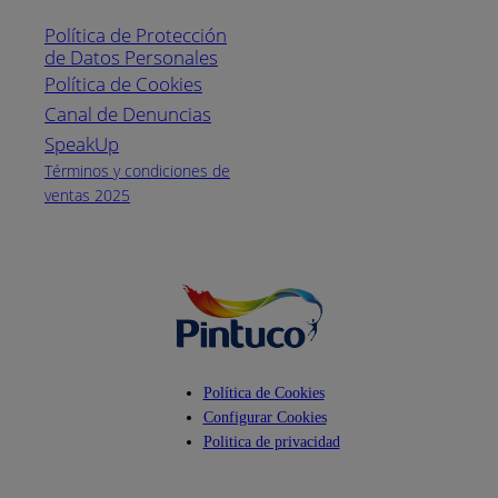
1800
Política de Protección
Pintuco (746882)
de Datos Personales
(04) 373-1880
Política de Cookies
Canal de Denuncias
Horario de
atención:
SpeakUp
Lunes a Viernes
Términos y condiciones de
de 8 a.m. a 5
ventas 2025
p.m.
Facebook
YouTube
Instagram
Política de Cookies
Configurar Cookies
Politica de privacidad