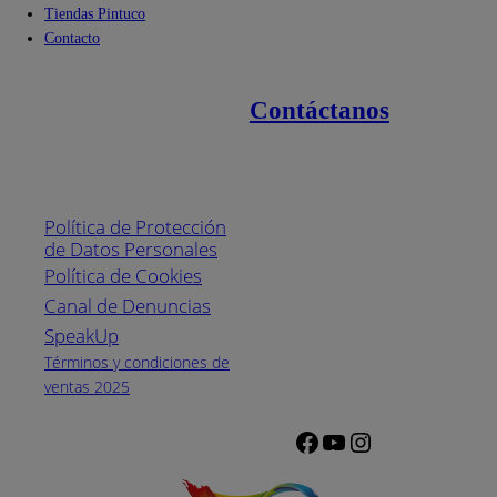
Tiendas Pintuco
Contacto
Contáctanos
Enlaces de interés
Línea nacional
1800
Política de Protección
Pintuco (746882)
de Datos Personales
(04) 373-1880
Política de Cookies
Canal de Denuncias
Horario de
atención:
SpeakUp
Lunes a Viernes
Términos y condiciones de
de 8 a.m. a 5
ventas 2025
p.m.
Facebook
YouTube
Instagram