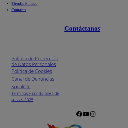
Tiendas Pintuco
Contacto
Contáctanos
Enlaces de interés
Línea nacional
1800
Política de Protección
Pintuco (746882)
de Datos Personales
(04) 373-1880
Política de Cookies
Canal de Denuncias
Horario de
atención:
SpeakUp
Lunes a Viernes
Términos y condiciones de
de 8 a.m. a 5
ventas 2025
p.m.
Facebook
YouTube
Instagram