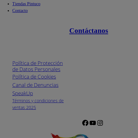
Tiendas Pintuco
Contacto
Contáctanos
Enlaces de interés
Línea nacional
1800
Política de Protección
Pintuco (746882)
de Datos Personales
(04) 373-1880
Política de Cookies
Canal de Denuncias
Horario de
atención:
SpeakUp
Lunes a Viernes
Términos y condiciones de
de 8 a.m. a 5
ventas 2025
p.m.
Facebook
YouTube
Instagram