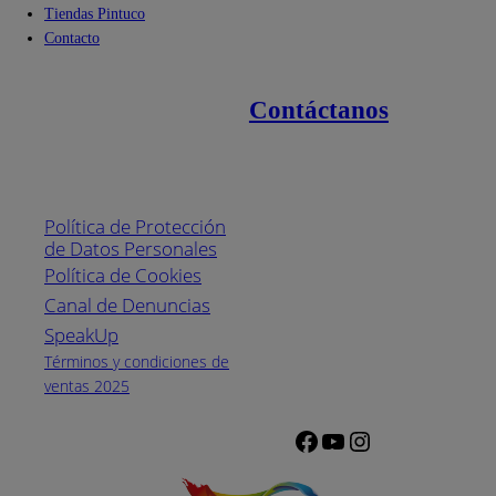
Tiendas Pintuco
Contacto
Contáctanos
Enlaces de interés
Línea nacional
1800
Política de Protección
Pintuco (746882)
de Datos Personales
(04) 373-1880
Política de Cookies
Canal de Denuncias
Horario de
atención:
SpeakUp
Lunes a Viernes
Términos y condiciones de
de 8 a.m. a 5
ventas 2025
p.m.
Facebook
YouTube
Instagram