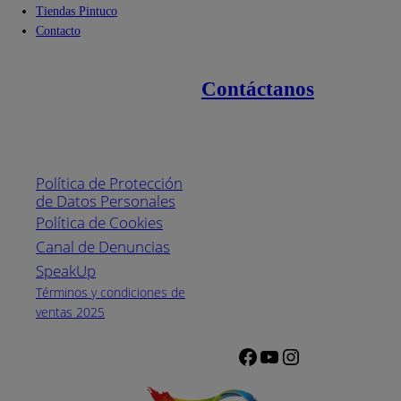
Tiendas Pintuco
Contacto
Contáctanos
Enlaces de interés
Línea nacional
1800
Política de Protección
Pintuco (746882)
de Datos Personales
(04) 373-1880
Política de Cookies
Canal de Denuncias
Horario de
atención:
SpeakUp
Lunes a Viernes
Términos y condiciones de
de 8 a.m. a 5
ventas 2025
p.m.
Facebook
YouTube
Instagram