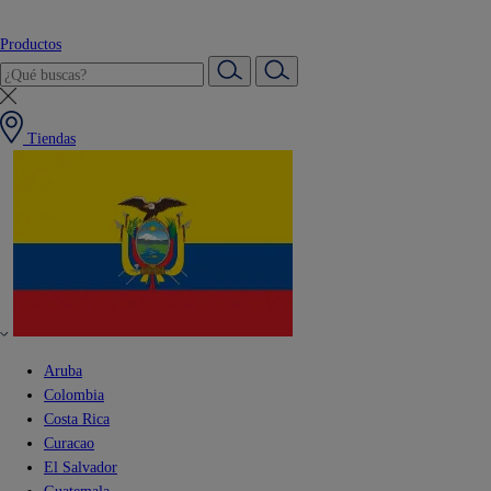
Productos
Tiendas
Aruba
Colombia
Costa Rica
Curacao
El Salvador