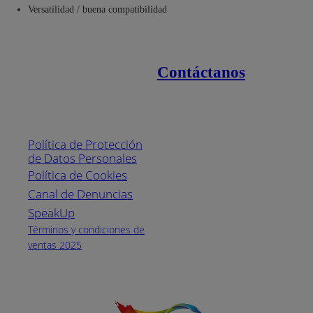
Versatilidad / buena compatibilidad
Contáctanos
Enlaces de interés
Línea nacional
1800
Política de Protección
Pintuco (746882)
de Datos Personales
(04) 373-1880
Política de Cookies
Canal de Denuncias
Horario de
atención:
SpeakUp
Lunes a Viernes
Términos y condiciones de
de 8 a.m. a 5
ventas 2025
p.m.
Facebook
YouTube
Instagram