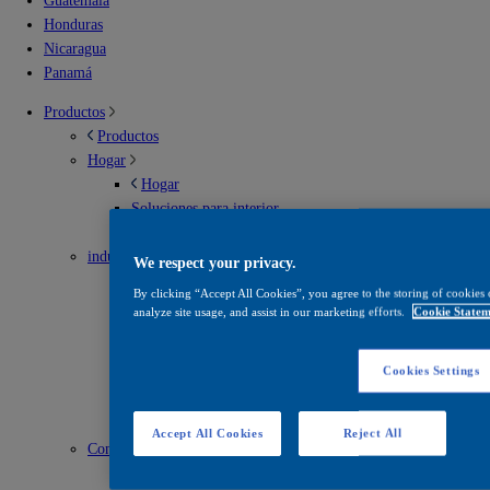
Guatemala
Honduras
Nicaragua
Panamá
Productos
Productos
Hogar
Hogar
Soluciones para interior
Soluciones para exterior
industrial
We respect your privacy.
industrial
By clicking “Accept All Cookies”, you agree to the storing of cookies 
Envases metálicos
analyze site usage, and assist in our marketing efforts.
Cookie Statem
Infraestructura vial
Madera
Cookies Settings
Mantenimiento
Recubrimientos en polvo
Solventes
Accept All Cookies
Reject All
Construcción
Construcción