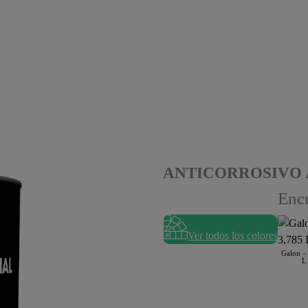
ANTICORROSIVO A
Encu
Ver todos los colores
Galon –
L