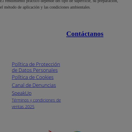
El rendimiento práctico depende del tipo de superficie, su preparación,
el método de aplicación y las condiciones ambientales.
Contáctanos
Enlaces de interés
Línea nacional
1800
Política de Protección
Pintuco (746882)
de Datos Personales
(04) 373-1880
Política de Cookies
Canal de Denuncias
Horario de
atención:
SpeakUp
Lunes a Viernes
Términos y condiciones de
de 8 a.m. a 5
ventas 2025
p.m.
Facebook
YouTube
Instagram