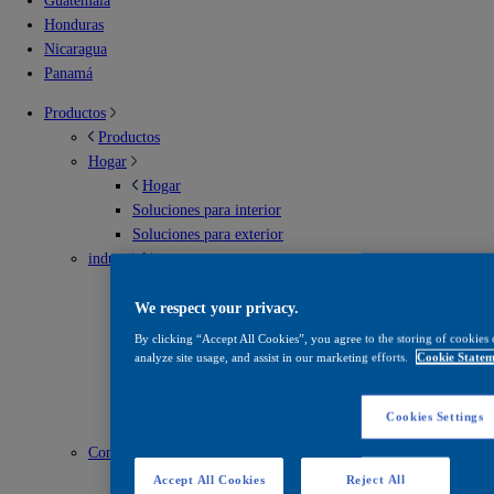
Guatemala
Honduras
Nicaragua
Panamá
Productos
Productos
Hogar
Hogar
Soluciones para interior
Soluciones para exterior
industrial
industrial
Envases metálicos
We respect your privacy.
Infraestructura vial
By clicking “Accept All Cookies”, you agree to the storing of cookies 
Madera
analyze site usage, and assist in our marketing efforts.
Cookie Statem
Mantenimiento
Recubrimientos en polvo
Cookies Settings
Solventes
Construcción
Construcción
Accept All Cookies
Reject All