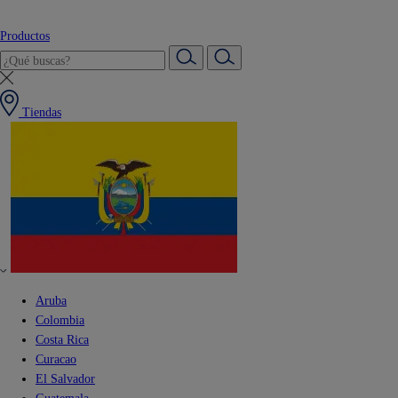
Productos
Tiendas
Aruba
Colombia
Costa Rica
Curacao
El Salvador