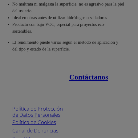
No maltrata ni malgasta la superficie, no es agresivo para la piel
del usuario.
Ideal en obras antes de utilizar hidrófugos o selladores.
Producto con bajo VOC, especial para proyectos eco-
sostenibles.
El rendimiento puede variar según el método de aplicación y
del tipo y estado de la superficie.
Contáctanos
Enlaces de interés
Línea nacional
1800
Política de Protección
Pintuco (746882)
de Datos Personales
(04) 373-1880
Política de Cookies
Canal de Denuncias
Horario de