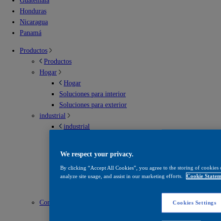
Guatemala
Honduras
Nicaragua
Panamá
Productos
Productos
Hogar
Hogar
Soluciones para interior
Soluciones para exterior
industrial
industrial
Envases metálicos
Infraestructura vial
We respect your privacy.
Madera
By clicking “Accept All Cookies”, you agree to the storing of cookies 
Mantenimiento
analyze site usage, and assist in our marketing efforts.
Cookie Statem
Recubrimientos en polvo
Solventes
Construcción
Cookies Settings
Construcción