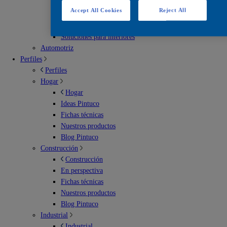
Escenarios deportivos
Accept All Cookies
Reject All
Soluciones para exterior
Soluciones para imperbeabilización
Soluciones para interiores
Automotriz
Perfiles
Perfiles
Hogar
Hogar
Ideas Pintuco
Fichas técnicas
Nuestros productos
Blog Pintuco
Construcción
Construcción
En perspectiva
Fichas técnicas
Nuestros productos
Blog Pintuco
Industrial
Industrial