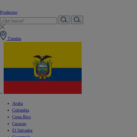
Productos
Tiendas
Aruba
Colombia
Costa Rica
Curacao
El Salvador