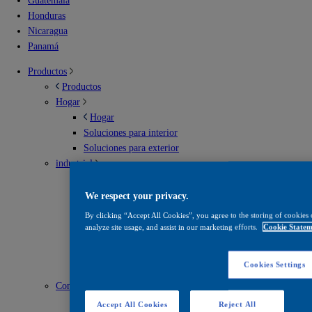
Guatemala
Honduras
Nicaragua
Panamá
Productos
Productos
Hogar
Hogar
Soluciones para interior
Soluciones para exterior
industrial
industrial
Envases metálicos
We respect your privacy.
Infraestructura vial
By clicking “Accept All Cookies”, you agree to the storing of cookies 
Madera
analyze site usage, and assist in our marketing efforts.
Cookie Statem
Mantenimiento
Recubrimientos en polvo
Cookies Settings
Solventes
Construcción
Construcción
Accept All Cookies
Reject All