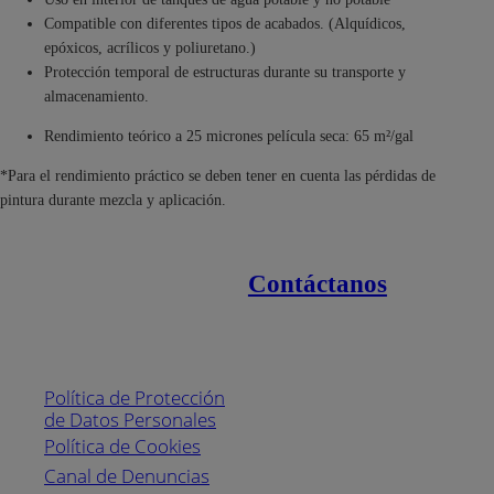
Compatible con diferentes tipos de acabados. (Alquídicos,
epóxicos, acrílicos y poliuretano.)
Protección temporal de estructuras durante su transporte y
almacenamiento.
Rendimiento teórico a 25 micrones película seca: 65 m²/gal
*Para el rendimiento práctico se deben tener en cuenta las pérdidas de
pintura durante mezcla y aplicación.
Contáctanos
Enlaces de interés
Línea nacional
1800
Política de Protección
Pintuco (746882)
de Datos Personales
(04) 373-1880
Política de Cookies
Canal de Denuncias
Horario de