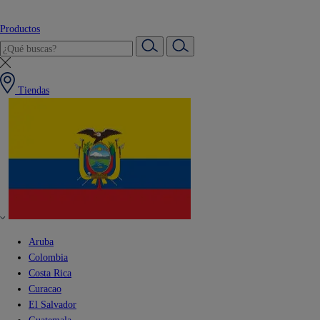
Productos
Tiendas
Aruba
Colombia
Costa Rica
Curacao
El Salvador