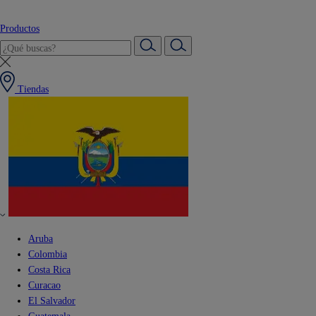
Productos
Tiendas
Aruba
Colombia
Costa Rica
Curacao
El Salvador