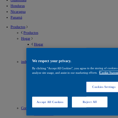
Guatemala
Honduras
Nicaragua
Panamá
Productos
Productos
Hogar
Hogar
Soluciones para interior
Soluciones para exterior
We respect your privacy.
industrial
industrial
By clicking “Accept All Cookies”, you agree to the storing of cookies 
analyze site usage, and assist in our marketing efforts.
Cookie Statem
Envases metálicos
Infraestructura vial
Madera
Cookies Settings
Mantenimiento
Recubrimientos en polvo
Solventes
Accept All Cookies
Reject All
Construcción
Construcción