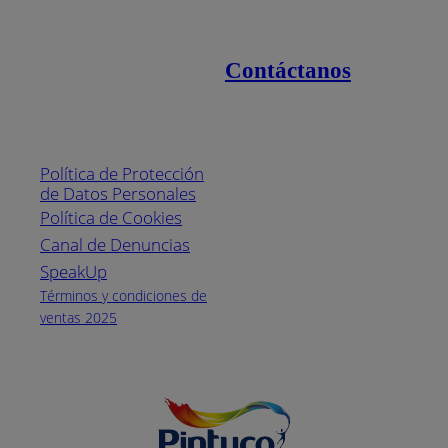
Contáctanos
Enlaces de interés
Línea nacional
1800
Política de Protección
Pintuco (746882)
de Datos Personales
(04) 373-1880
Política de Cookies
Canal de Denuncias
Horario de
atención:
SpeakUp
Lunes a Viernes
Términos y condiciones de
de 8 a.m. a 5
ventas 2025
p.m.
Facebook
YouTube
Instagram