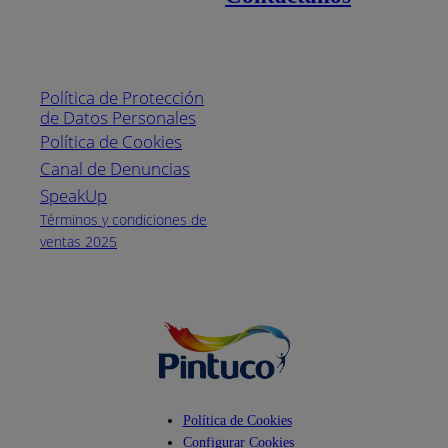
Enlaces de interés
Línea nacional
1800
Política de Protección
Pintuco (746882)
de Datos Personales
(04) 373-1880
Política de Cookies
Canal de Denuncias
Horario de
atención:
SpeakUp
Lunes a Viernes
Términos y condiciones de
de 8 a.m. a 5
ventas 2025
p.m.
Facebook
YouTube
Instagram
Política de Cookies
Configurar Cookies