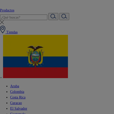
Productos
Tiendas
Aruba
Colombia
Costa Rica
Curacao
El Salvador