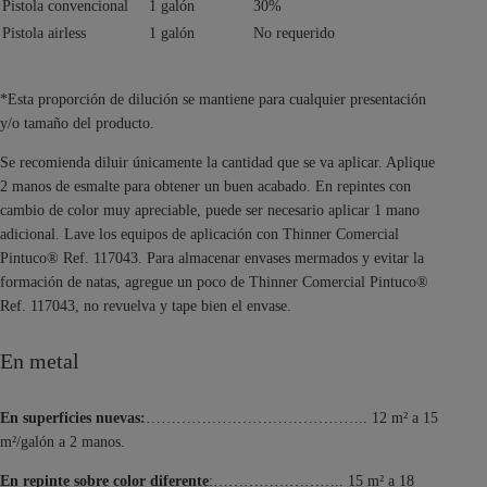
Pistola convencional
1 galón
30%
Pistola airless
1 galón
No requerido
*Esta proporción de dilución se mantiene para cualquier presentación
y/o tamaño del producto.
Se recomienda diluir únicamente la cantidad que se va aplicar. Aplique
2 manos de esmalte para obtener un buen acabado. En repintes con
cambio de color muy apreciable, puede ser necesario aplicar 1 mano
adicional. Lave los equipos de aplicación con Thinner Comercial
Pintuco® Ref. 117043. Para almacenar envases mermados y evitar la
formación de natas, agregue un poco de Thinner Comercial Pintuco®
Ref. 117043, no revuelva y tape bien el envase.
En metal
En superficies nuevas:
…………………………………….. 12 m² a 15
m²/galón a 2 manos.
En repinte sobre color diferente
:…………………….. 15 m² a 18