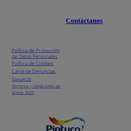
Contáctanos
Enlaces de interés
Línea nacional
1800
Política de Protección
Pintuco (746882)
de Datos Personales
(04) 373-1880
Política de Cookies
Canal de Denuncias
Horario de
atención:
SpeakUp
Lunes a Viernes
Términos y condiciones de
de 8 a.m. a 5
ventas 2025
p.m.
Facebook
YouTube
Instagram