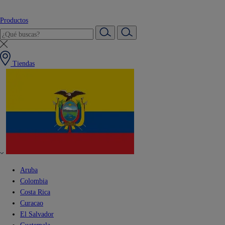
Productos
Tiendas
Aruba
Colombia
Costa Rica
Curacao
El Salvador