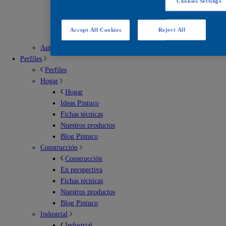
Cookies Settings
Escenarios deportivos
Soluciones para exterior
Soluciones para imperbeabilización
Accept All Cookies
Reject All
Soluciones para interiores
Automotriz
Perfiles
Perfiles
Hogar
Hogar
Ideas Pintuco
Fichas técnicas
Nuestros productos
Blog Pintuco
Construcción
Construcción
En perspectiva
Fichas técnicas
Nuestros productos
Blog Pintuco
Industrial
Industrial