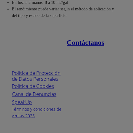
En losa a 2 manos: 8 a 10 m2/gal
El rendimiento puede variar según el método de aplicación y
del tipo y estado de la superficie.
Contáctanos
Enlaces de interés
Línea nacional
1800
Política de Protección
Pintuco (746882)
de Datos Personales
(04) 373-1880
Política de Cookies
Canal de Denuncias
Horario de
atención:
SpeakUp
Lunes a Viernes
Términos y condiciones de
de 8 a.m. a 5
ventas 2025
p.m.
Facebook
YouTube
Instagram