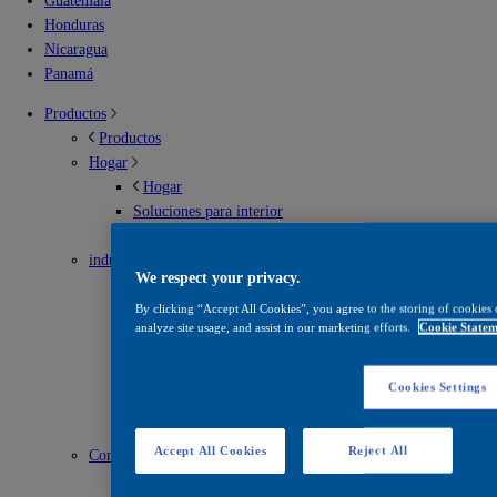
Guatemala
Honduras
Nicaragua
Panamá
Productos
Productos
Hogar
Hogar
Soluciones para interior
Soluciones para exterior
industrial
We respect your privacy.
industrial
Envases metálicos
By clicking “Accept All Cookies”, you agree to the storing of cookies 
analyze site usage, and assist in our marketing efforts.
Cookie Statem
Infraestructura vial
Madera
Mantenimiento
Cookies Settings
Recubrimientos en polvo
Solventes
Accept All Cookies
Reject All
Construcción
Construcción