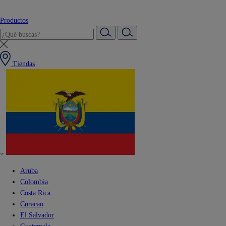
Productos
Tiendas
Aruba
Colombia
Costa Rica
Curacao
El Salvador