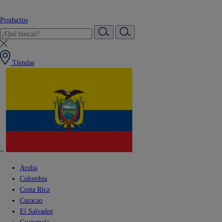
Productos
Tiendas
Aruba
Colombia
Costa Rica
Curacao
El Salvador