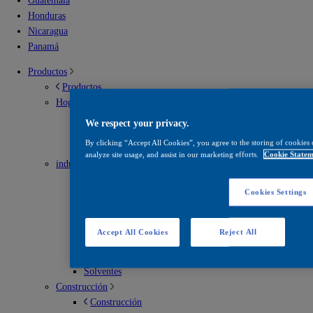
Guatemala
Honduras
Nicaragua
Panamá
Productos
Productos
Hogar
Hogar
We respect your privacy.
Soluciones para interior
By clicking “Accept All Cookies”, you agree to the storing of cookies 
Soluciones para exterior
analyze site usage, and assist in our marketing efforts.
Cookie Statem
industrial
industrial
Cookies Settings
Envases metálicos
Infraestructura vial
Madera
Accept All Cookies
Reject All
Mantenimiento
Recubrimientos en polvo
Solventes
Construcción
Construcción