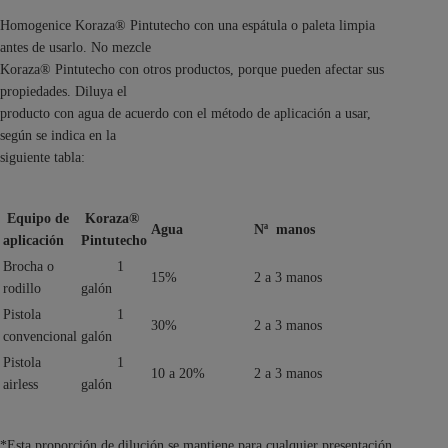
Homogenice Koraza® Pintutecho con una espátula o paleta limpia
antes de usarlo. No mezcle
Koraza® Pintutecho con otros productos, porque pueden afectar sus
propiedades. Diluya el
producto con agua de acuerdo con el método de aplicación a usar,
según se indica en la
siguiente tabla:
Equipo de
Koraza®
Agua
Nª manos
aplicación
Pintutecho
Brocha o
1
15%
2 a 3 manos
rodillo
galón
Pistola
1
30%
2 a 3 manos
convencional
galón
Pistola
1
10 a 20%
2 a 3 manos
airless
galón
*Esta proporción de dilución se mantiene para cualquier presentación