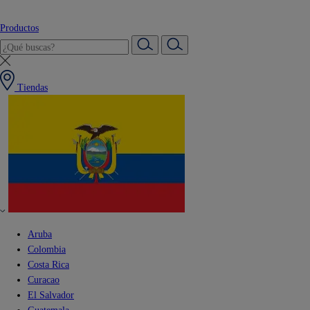
Productos
Tiendas
Aruba
Colombia
Costa Rica
Curacao
El Salvador