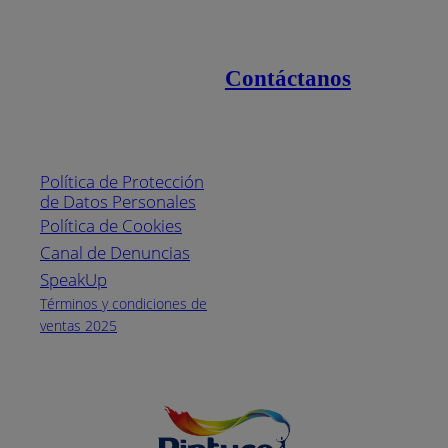
Contáctanos
Enlaces de interés
Línea nacional
1800
Política de Protección
Pintuco (746882)
de Datos Personales
(04) 373-1880
Política de Cookies
Canal de Denuncias
Horario de
atención:
SpeakUp
Lunes a Viernes
Términos y condiciones de
de 8 a.m. a 5
ventas 2025
p.m.
Facebook
YouTube
Instagram