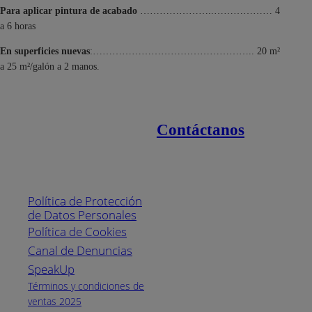
Para aplicar pintura de acabado
…………………..……………… 4
a 6 horas
En superficies nuevas
:………………………………………….. 20 m²
a 25 m²/galón a 2 manos.
Contáctanos
Enlaces de interés
Línea nacional
1800
Política de Protección
Pintuco (746882)
de Datos Personales
(04) 373-1880
Política de Cookies
Canal de Denuncias
Horario de
atención:
SpeakUp
Lunes a Viernes
Términos y condiciones de
de 8 a.m. a 5
ventas 2025
p.m.