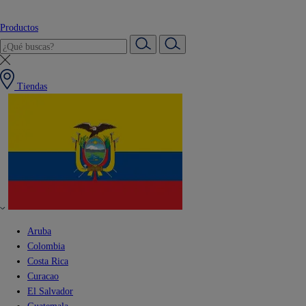
Productos
Tiendas
Aruba
Colombia
Costa Rica
Curacao
El Salvador