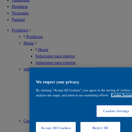
Guatemala
Honduras
Nicaragua
Panamá
Productos
Productos
Hogar
Hogar
Soluciones para interior
Soluciones para exterior
industrial
industrial
Envases metálicos
We respect your privacy.
Infraestructura vial
By clicking “Accept All Cookies”, you agree to the storing of cookies 
Madera
analyze site usage, and assist in our marketing efforts.
Cookie Statem
Mantenimiento
Recubrimientos en polvo
Cookies Settings
Solventes
Construcción
Construcción
Accept All Cookies
Reject All