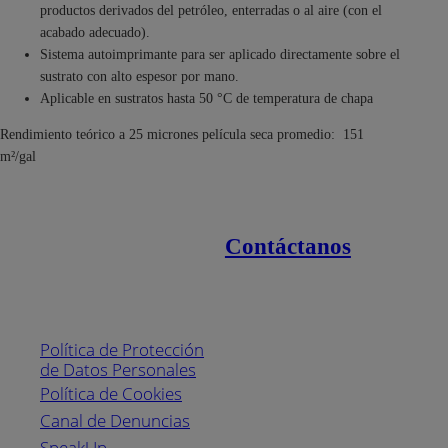
productos derivados del petróleo, enterradas o al aire (con el
acabado adecuado).
Sistema autoimprimante para ser aplicado directamente sobre el
sustrato con alto espesor por mano.
Aplicable en sustratos hasta 50 °C de temperatura de chapa
Rendimiento teórico a 25 micrones película seca promedio: 151
m²/gal
Contáctanos
Enlaces de interés
Línea nacional
1800
Política de Protección
Pintuco (746882)
de Datos Personales
(04) 373-1880
Política de Cookies
Canal de Denuncias
Horario de
atención:
SpeakUp