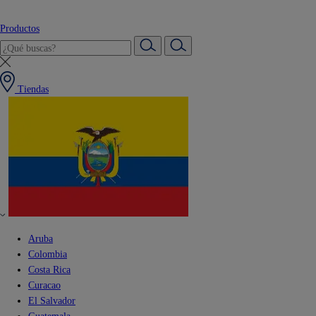
Productos
Tiendas
Aruba
Colombia
Costa Rica
Curacao
El Salvador