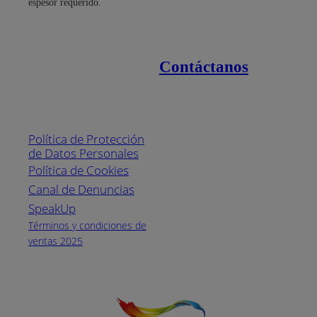
espesor requerido.
Contáctanos
Enlaces de interés
Línea nacional
1800
Política de Protección
Pintuco (746882)
de Datos Personales
(04) 373-1880
Política de Cookies
Canal de Denuncias
Horario de
atención:
SpeakUp
Lunes a Viernes
Términos y condiciones de
de 8 a.m. a 5
ventas 2025
p.m.
Facebook
YouTube
Instagram