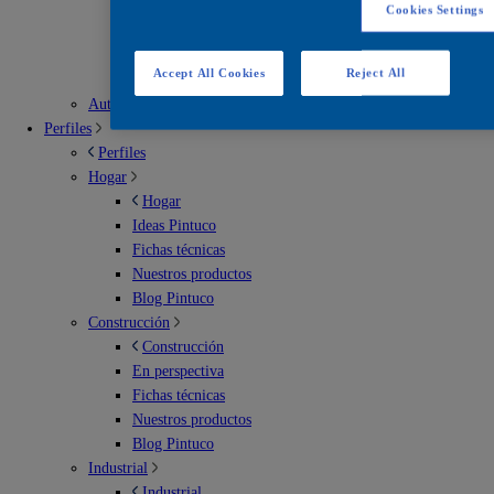
Escenarios deportivos
Cookies Settings
Soluciones para exterior
Soluciones para imperbeabilización
Accept All Cookies
Reject All
Soluciones para interiores
Automotriz
Perfiles
Perfiles
Hogar
Hogar
Ideas Pintuco
Fichas técnicas
Nuestros productos
Blog Pintuco
Construcción
Construcción
En perspectiva
Fichas técnicas
Nuestros productos
Blog Pintuco
Industrial
Industrial