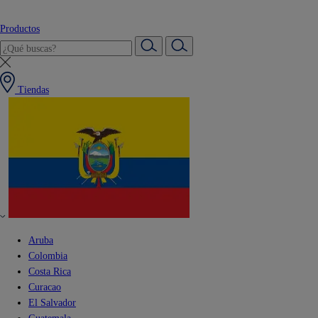
Productos
Tiendas
Aruba
Colombia
Costa Rica
Curacao
El Salvador