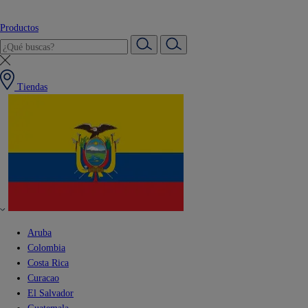
Productos
Tiendas
Aruba
Colombia
Costa Rica
Curacao
El Salvador