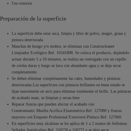
Uso exterior
Preparación de la superficie
La superficie debe estar seca, limpia y libre de polvo, mugre, grasa y
pintura deteriorada.
Manchas de hongo y/o mohos, se eliminan con Construcleaner
Limpiador Ecológico Ref. 10341898. Se coloca el producto, dejándolo
actuar durante 5 a 10 minutos, se realiza un restregado con un cepillo
de cerdas duras y luego se lava con abundante agua y se deja secar
completamente.
Se deben eliminar completamente las cales, humedades y pinturas
deterioradas.Las superficies con pinturas brillantes en buen estado se
lijan suavemente en seco para eliminar totalmente el brillo. Las pinturas
de acabado mate, se limpian y secan bien
Reparar fisuras que pueden afectar el acabado con
Construmastic Masilla Acrílica Elastomérica Ref. 127080 y fisuras
mayores con Empaste Profesional Exteriores Pintuco Ref. 127060.
En superficies muy alcalinas se les aplica de 1 a 2 manos de Sellomax
Sellador Antialcalino Ref. 110270 o 110272 y se deja secar.